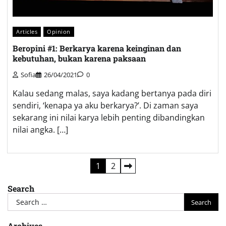
Articles
Opinion
Beropini #1: Berkarya karena keinginan dan
kebutuhan, bukan karena paksaan
Sofia
26/04/2021
0
Kalau sedang malas, saya kadang bertanya pada diri
sendiri, ‘kenapa ya aku berkarya?’. Di zaman saya
sekarang ini nilai karya lebih penting dibandingkan
nilai angka. […]
Posts
1
2
pagination
Search
Search
for:
Archives