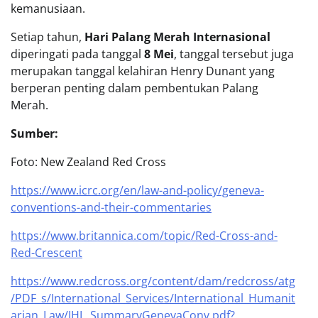
kemanusiaan.
Setiap tahun,
Hari Palang Merah Internasional
diperingati pada tanggal
8 Mei
, tanggal tersebut juga
merupakan tanggal kelahiran Henry Dunant yang
berperan penting dalam pembentukan Palang
Merah.
Sumber:
Foto: New Zealand Red Cross
https://www.icrc.org/en/law-and-policy/geneva-
conventions-and-their-commentaries
https://www.britannica.com/topic/Red-Cross-and-
Red-Crescent
https://www.redcross.org/content/dam/redcross/atg
/PDF_s/International_Services/International_Humanit
arian_Law/IHL_SummaryGenevaConv.pdf?