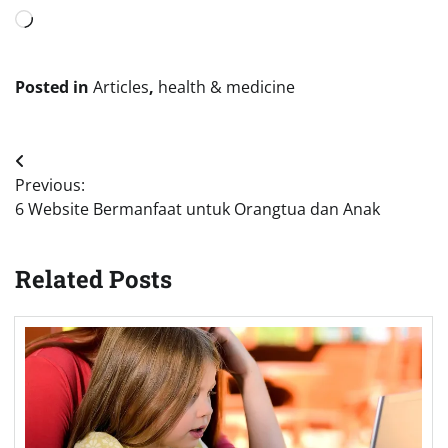
L
o
a
Posted in
Articles
,
health & medicine
d
i
n
Post
g
Previous:
…
navigation
6 Website Bermanfaat untuk Orangtua dan Anak
Related Posts