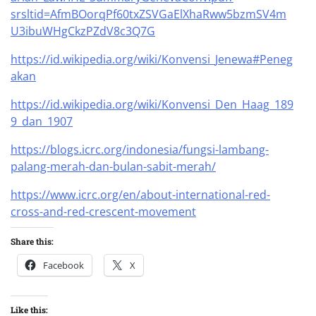
srsltid=AfmBOorqPf60txZSVGaElXhaRww5bzmSV4m
U3ibuWHgCkzPZdV8c3Q7G
https://id.wikipedia.org/wiki/Konvensi_Jenewa#Peneg
akan
https://id.wikipedia.org/wiki/Konvensi_Den_Haag_189
9_dan_1907
https://blogs.icrc.org/indonesia/fungsi-lambang-
palang-merah-dan-bulan-sabit-merah/
https://www.icrc.org/en/about-international-red-
cross-and-red-crescent-movement
Share this:
Facebook
X
Like this: